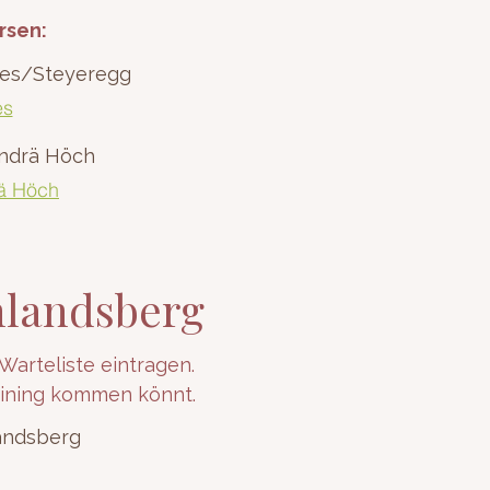
rsen:
Wies/Steyeregg
es
Andrä Höch
rä Höch
hlandsberg
Warteliste eintragen.
raining kommen könnt.
landsberg