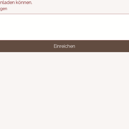
Schnuppertraining einladen können. 
ngen
Einreichen