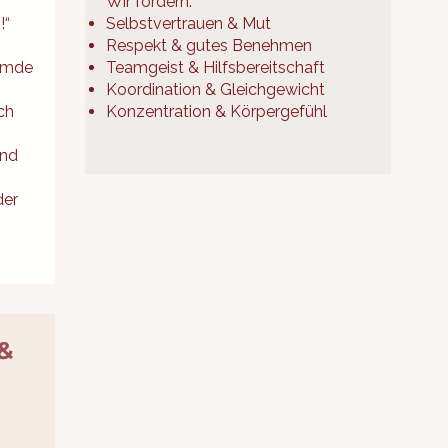
Wir fördern:
!“
Selbstvertrauen & Mut
Respekt & gutes Benehmen
remde
Teamgeist & Hilfsbereitschaft
Koordination & Gleichgewicht
ch
Konzentration & Körpergefühl
und
der
&