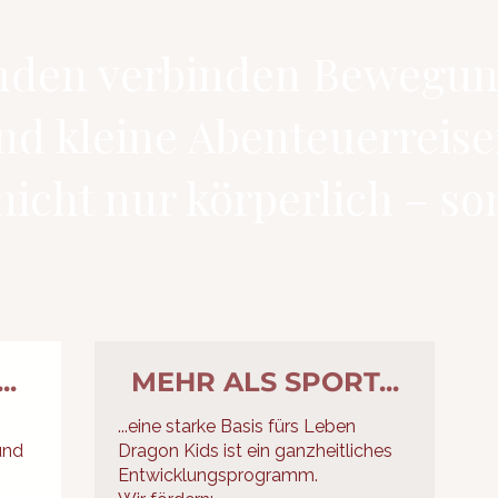
nden verbinden Bewegung
nd kleine Abenteuerreise
icht nur körperlich – so
.
MEHR ALS SPORT...
...eine starke Basis fürs Leben
und
Dragon Kids ist ein ganzheitliches
Entwicklungsprogramm.