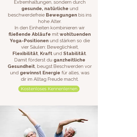
Extremhaltungen, sondern durch
gesunde, natürliche
und
beschwerdefreie
Bewegungen
bis ins
hohe Alter.
In den Einheiten kombinieren wir
fließende Abläufe
mit
wohltuenden
Yoga-Positionen
und stärken so die
vier Säulen: Beweglichkeit,
Flexibilität
,
Kraft
und
Stabilität
.
Damit förderst du
ganzheitliche
Gesundheit
, beugst Beschwerden vor
und
gewinnst Energie
für alles, was
dir im Alltag Freude macht.
Kostenloses Kennenlernen