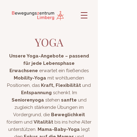
YOGA
Unsere Yoga-Angebote – passend
für jede Lebensphase
Erwachsene
erwartet ein fließendes
Mobility-Yoga
mit wohltuenden
Positionen, das
Kraft, Flexibilität
und
Entspannung
schenkt. Im
Seniorenyoga
stehen
sanfte
und
zugleich stärkende Übungen im
Vordergrund, die
Beweglichkeit
fördern und
Vitalität
bis ins hohe Alter
unterstützen.
Mama-Baby-Yoga
legt
den
Fokus auf die Mamas
und